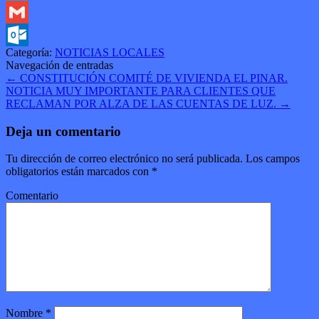
Twitter
Gmail
Categoría:
NOTICIAS LOCALES
Outlook.com
Navegación de entradas
←
CONSTITUCIÓN COMITÉ DE VIVIENDA EL PINAR.
NOTICIA MUY IMPORTANTE PARA CLIENTES QUE
RECLAMAN POR ALZA DE LAS CUENTAS DE LUZ.
→
Deja un comentario
Tu dirección de correo electrónico no será publicada.
Los campos
obligatorios están marcados con
*
Comentario
Nombre
*