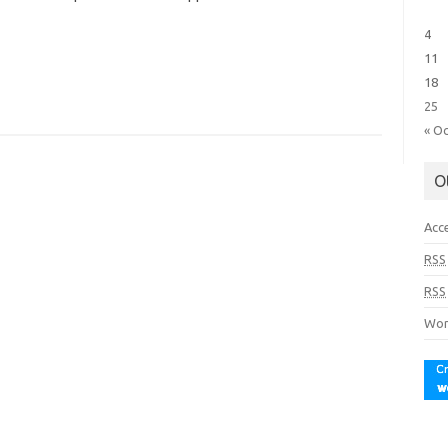
4
11
18
25
« O
O
Acc
RSS
RSS
Wor