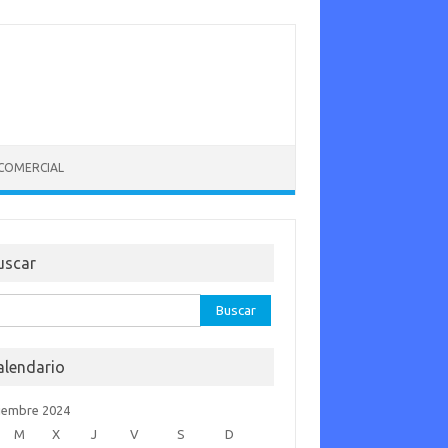
 COMERCIAL
uscar
car:
alendario
iembre 2024
M
X
J
V
S
D