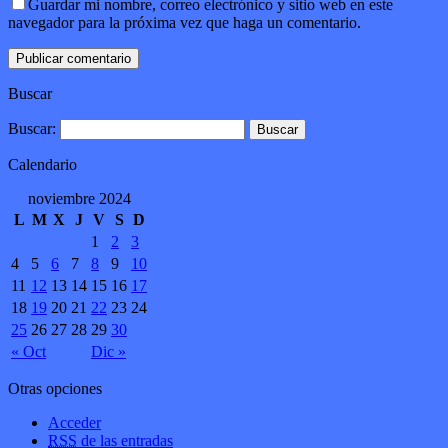
Guardar mi nombre, correo electrónico y sitio web en este
navegador para la próxima vez que haga un comentario.
Buscar
Buscar:
Calendario
noviembre 2024
L
M
X
J
V
S
D
1
2
3
4
5
6
7
8
9
10
11
12
13
14
15
16
17
18
19
20
21
22
23
24
25
26
27
28
29
30
« Oct
Dic »
Otras opciones
Acceder
RSS
de las entradas