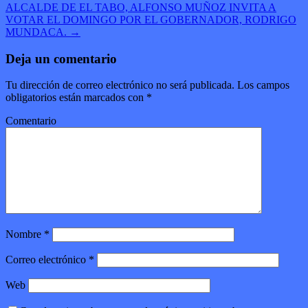
ALCALDE DE EL TABO, ALFONSO MUÑOZ INVITA A
VOTAR EL DOMINGO POR EL GOBERNADOR, RODRIGO
MUNDACA.
→
Deja un comentario
Tu dirección de correo electrónico no será publicada.
Los campos
obligatorios están marcados con
*
Comentario
Nombre
*
Correo electrónico
*
Web