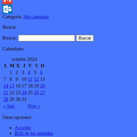
Gmail
Categoría:
Sin categoría
Outlook.com
Buscar
Buscar:
Calendario
octubre 2024
L
M
X
J
V
S
D
1
2
3
4
5
6
7
8
9
10
11
12
13
14
15
16
17
18
19
20
21
22
23
24
25
26
27
28
29
30
31
« Sep
Nov »
Otras opciones
Acceder
RSS
de las entradas