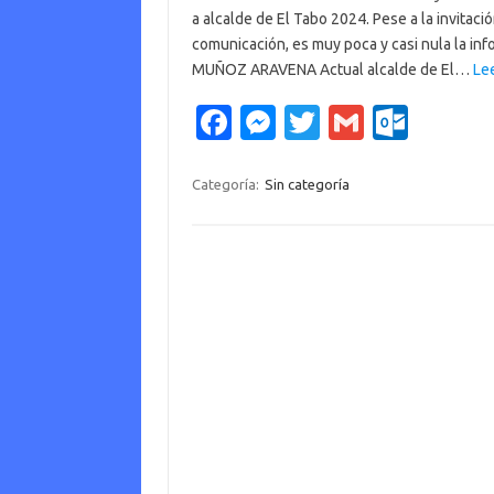
a alcalde de El Tabo 2024. Pese a la invitac
comunicación, es muy poca y casi nula la 
MUÑOZ ARAVENA Actual alcalde de El…
Le
Fa
M
T
G
O
c
es
w
m
ut
e
se
it
ail
lo
Categoría:
Sin categoría
b
n
te
o
o
g
r
k.
o
er
c
k
o
m