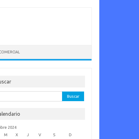
 COMERCIAL
uscar
car:
alendario
ubre 2024
M
X
J
V
S
D