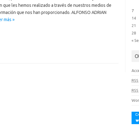
ión que les hemos realizado a través de nuestros medios de
7
información que nos han proporcionado. ALFONSO ADRIAN
14
er más »
21
28
« S
O
Acc
RSS
RSS
Wor