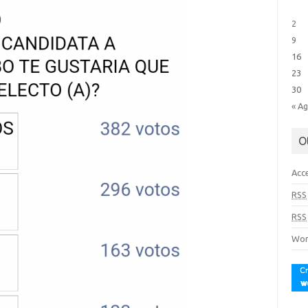
2
9
16
23
30
« A
O
Acc
RSS
RSS
Wor