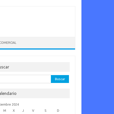
 COMERCIAL
uscar
car:
alendario
tiembre 2024
M
X
J
V
S
D