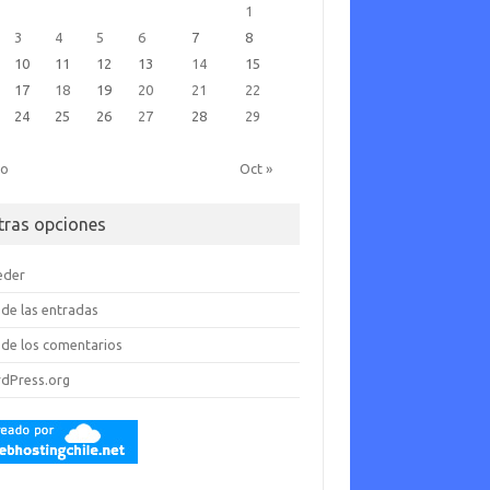
1
3
4
5
6
7
8
10
11
12
13
14
15
17
18
19
20
21
22
24
25
26
27
28
29
go
Oct »
tras opciones
eder
de las entradas
de los comentarios
dPress.org