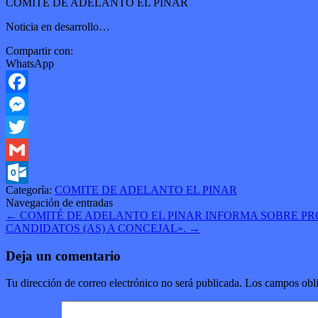
COMITÉ DE ADELANTO EL PINAR
Noticia en desarrollo…
Compartir con:
WhatsApp
Facebook
Messenger
Twitter
Gmail
Categoría:
COMITE DE ADELANTO EL PINAR
Outlook.com
Navegación de entradas
←
COMITÉ DE ADELANTO EL PINAR INFORMA SOBRE PROC
CANDIDATOS (AS) A CONCEJAL».
→
Deja un comentario
Tu dirección de correo electrónico no será publicada.
Los campos obli