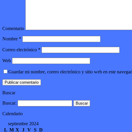
Comentario
Nombre
*
Correo electrónico
*
Web
Guardar mi nombre, correo electrónico y sitio web en este navega
Buscar
Buscar:
Calendario
septiembre 2024
L
M
X
J
V
S
D