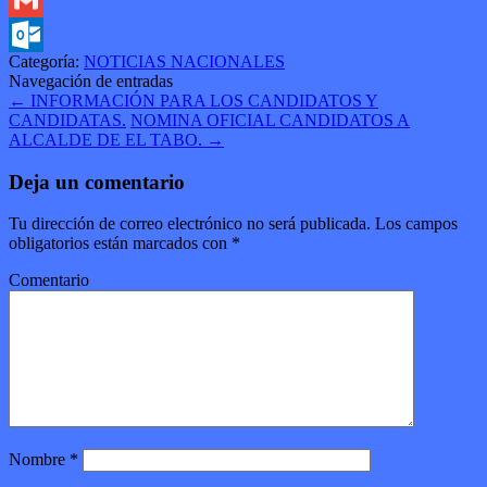
Gmail
Categoría:
NOTICIAS NACIONALES
Outlook.com
Navegación de entradas
←
INFORMACIÓN PARA LOS CANDIDATOS Y
CANDIDATAS.
NOMINA OFICIAL CANDIDATOS A
ALCALDE DE EL TABO.
→
Deja un comentario
Tu dirección de correo electrónico no será publicada.
Los campos
obligatorios están marcados con
*
Comentario
Nombre
*