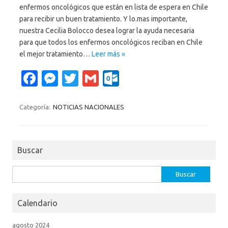
enfermos oncológicos que están en lista de espera en Chile
para recibir un buen tratamiento. Y lo.mas importante,
nuestra Cecilia Bolocco desea lograr la ayuda necesaria
para que todos los enfermos oncológicos reciban en Chile
el mejor tratamiento…
Leer más »
Fa
M
T
G
O
c
es
w
m
ut
e
se
it
ail
lo
Categoría:
NOTICIAS NACIONALES
b
n
te
o
o
g
r
k.
Buscar
o
er
c
k
o
Buscar:
m
Calendario
agosto 2024