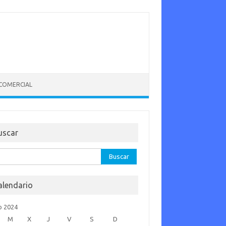
 COMERCIAL
uscar
car:
alendario
o 2024
M
X
J
V
S
D