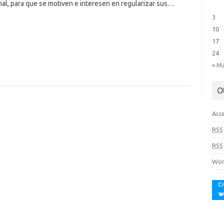
nal, para que se motiven e interesen en regularizar sus…
3
10
17
24
« M
O
Acc
RSS
RSS
Wor