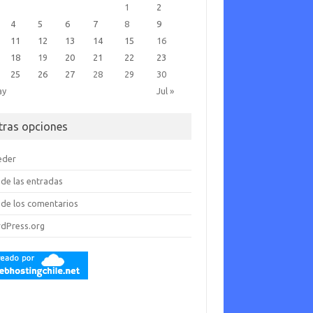
1
2
4
5
6
7
8
9
11
12
13
14
15
16
18
19
20
21
22
23
25
26
27
28
29
30
ay
Jul »
tras opciones
eder
de las entradas
de los comentarios
dPress.org