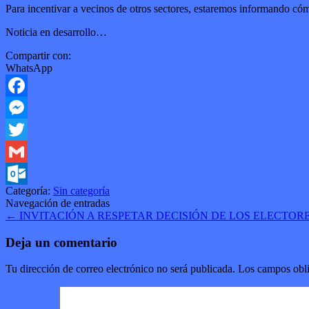
Para incentivar a vecinos de otros sectores, estaremos informando cómo
Noticia en desarrollo…
Compartir con:
WhatsApp
Facebook
Messenger
Twitter
Gmail
Categoría:
Sin categoría
Outlook.com
Navegación de entradas
←
INVITACIÓN A RESPETAR DECISIÓN DE LOS ELECTORE
Deja un comentario
Tu dirección de correo electrónico no será publicada.
Los campos obli