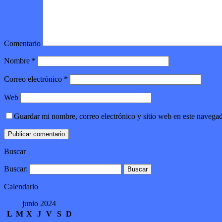
Comentario
Nombre
*
Correo electrónico
*
Web
Guardar mi nombre, correo electrónico y sitio web en este navega
Buscar
Buscar:
Calendario
junio 2024
L
M
X
J
V
S
D