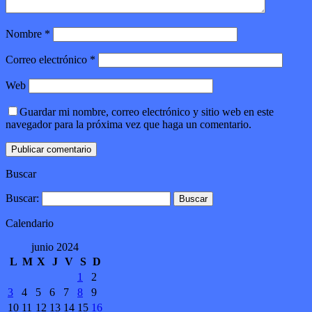
Nombre
*
Correo electrónico
*
Web
Guardar mi nombre, correo electrónico y sitio web en este
navegador para la próxima vez que haga un comentario.
Buscar
Buscar:
Calendario
junio 2024
L
M
X
J
V
S
D
1
2
3
4
5
6
7
8
9
10
11
12
13
14
15
16