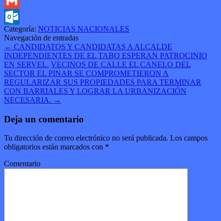
Twitter
Gmail
Categoría:
NOTICIAS NACIONALES
Outlook.com
Navegación de entradas
←
CANDIDATOS Y CANDIDATAS A ALCALDE
INDEPENDIENTES DE EL TABO ESPERAN PATROCINIO
EN SERVEL.
VECINOS DE CALLE EL CANELO DEL
SECTOR EL PINAR SE COMPROMETIERON A
REGULARIZAR SUS PROPIEDADES PARA TERMINAR
CON BARRIALES Y LOGRAR LA URBANIZACIÓN
NECESARIA.
→
Deja un comentario
Tu dirección de correo electrónico no será publicada.
Los campos
obligatorios están marcados con
*
Comentario