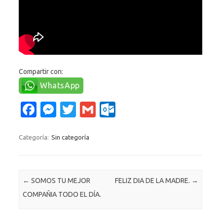
Compartir con:
WhatsApp
Fa
M
T
G
O
c
es
w
m
ut
e
se
it
ail
lo
Categoría:
Sin categoría
b
n
te
o
o
g
r
k.
Navegación de entradas
←
SOMOS TU MEJOR
FELIZ DIA DE LA MADRE.
→
o
er
c
COMPAÑIA TODO EL DÍA.
k
o
m