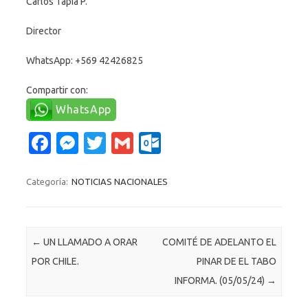
Carlos Tapia P.
Director
WhatsApp: +569 42426825
Compartir con:
WhatsApp
Fa
M
T
G
O
c
es
w
m
ut
e
se
it
ail
lo
Categoría:
NOTICIAS NACIONALES
b
n
te
o
o
g
r
k.
Navegación de entradas
←
UN LLAMADO A ORAR
COMITÉ DE ADELANTO EL
o
er
c
POR CHILE.
PINAR DE EL TABO
k
o
INFORMA. (05/05/24)
→
m