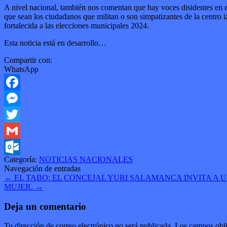
A nivel nacional, también nos comentan que hay voces disidentes en e
que sean los ciudadanos que militan o son simpatizantes de la centro i
fortalecida a las elecciones municipales 2024.
Esta noticia está en desarrollo…
Compartir con:
WhatsApp
Facebook
Messenger
Twitter
Gmail
Categoría:
NOTICIAS NACIONALES
Outlook.com
Navegación de entradas
←
EL TABO: EL CONCEJAL YURI SALAMANCA INVITA A 
MUJER.
→
Deja un comentario
Tu dirección de correo electrónico no será publicada.
Los campos obli