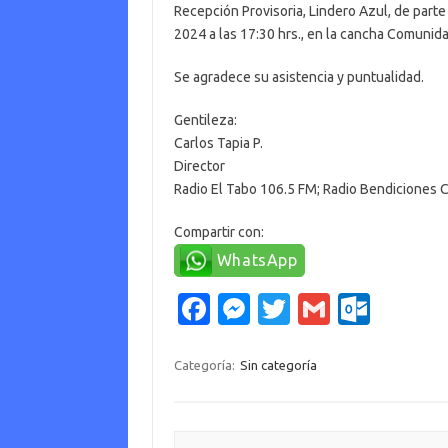
Recepción Provisoria, Lindero Azul, de parte
2024 a las 17:30 hrs., en la cancha Comunid
Se agradece su asistencia y puntualidad.
Gentileza:
Carlos Tapia P.
Director
Radio El Tabo 106.5 FM; Radio Bendiciones C
Compartir con:
WhatsApp
Fa
M
T
G
O
c
es
w
m
ut
e
se
it
ail
lo
Categoría:
Sin categoría
b
n
te
o
o
g
r
k.