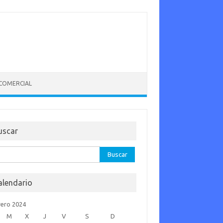
 COMERCIAL
uscar
car:
alendario
rero 2024
M
X
J
V
S
D