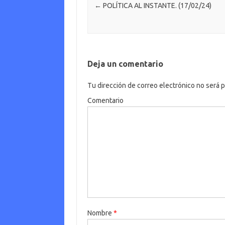
o
er
c
Navegación de entradas
←
POLÍTICA AL INSTANTE. (17/02/24)
k
o
m
Deja un comentario
Tu dirección de correo electrónico no será p
Comentario
Nombre
*