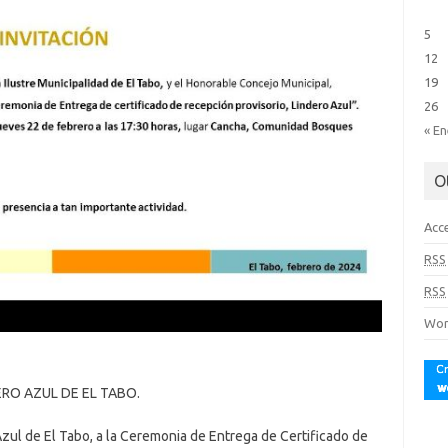
5
12
19
26
« E
O
Acc
RSS
RSS
Wor
ERO AZUL DE EL TABO.
 Azul de El Tabo, a la Ceremonia de Entrega de Certificado de