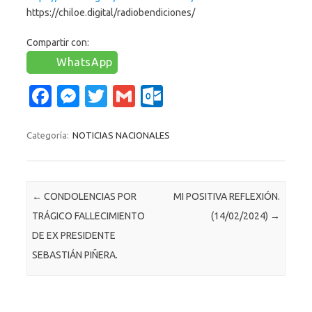
https://chiloe.digital/radiobendiciones/
Compartir con:
WhatsApp
Fa
M
T
G
O
c
es
w
m
ut
e
se
it
ail
lo
Categoría:
NOTICIAS NACIONALES
b
n
te
o
o
g
r
k.
Navegación de entradas
←
CONDOLENCIAS POR
MI POSITIVA REFLEXIÓN.
o
er
c
TRÁGICO FALLECIMIENTO
(14/02/2024)
→
k
o
DE EX PRESIDENTE
m
SEBASTIÁN PIÑERA.