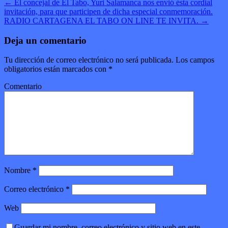
←
El concejal de El Tabo, Yuri Salamanca nos envió ésta cordial
invitación, para que participen de dicha especial conmemoración.
RADIO CARTAGENA EL TABO ON LINE TE INVITA.
→
Deja un comentario
Tu dirección de correo electrónico no será publicada.
Los campos
obligatorios están marcados con
*
Comentario
Nombre
*
Correo electrónico
*
Web
Guardar mi nombre, correo electrónico y sitio web en este