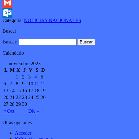
Twitter
Gmail
Categoría:
NOTICIAS NACIONALES
Outlook.com
Buscar
Buscar:
Calendario
noviembre 2023
L
M
X
J
V
S
D
1
2
3
4
5
6
7
8
9
10
11
12
13
14
15
16
17
18
19
20
21
22
23
24
25
26
27
28
29
30
« Oct
Dic »
Otras opciones
Acceder
RSS
de las entradas