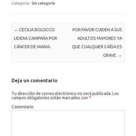
e
se
it
ail
lo
Categoría:
Sin categoría
b
n
te
o
o
g
r
k.
Navegación de entradas
←
CECILIA BOLOCCO
POR FAVOR CUIDEN A SUS
o
er
c
LIDERA CAMPAÑA POR
ADULTOS MAYORES YA
k
o
CÁNCER DE MAMA.
QUE CUALQUIER CAÍDA ES
m
GRAVE.
→
Deja un comentario
Tu dirección de correo electrónico no será publicada.
Los
campos obligatorios están marcados con
*
Comentario