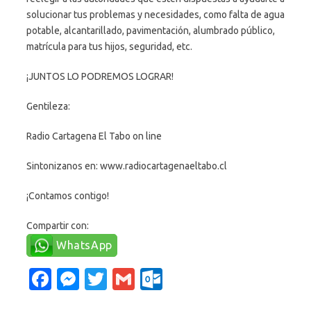
solucionar tus problemas y necesidades, como falta de agua
potable, alcantarillado, pavimentación, alumbrado público,
matrícula para tus hijos, seguridad, etc.
¡JUNTOS LO PODREMOS LOGRAR!
Gentileza:
Radio Cartagena El Tabo on line
Sintonizanos en: www.radiocartagenaeltabo.cl
¡Contamos contigo!
Compartir con:
WhatsApp
Fa
M
T
G
O
c
es
w
m
ut