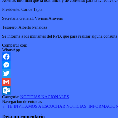
Además informan que la lista única y de consenso para la Directiva C
Presidente: Carlos Tapia
Secretaria General: Viviana Aravena
Tesorero: Alberto Peñaloza
Se informa a los militantes del PPD, que para realizar alguna consulta
Compartir con:
WhatsApp
Facebook
Messenger
Twitter
Gmail
Categoría:
NOTICIAS NACIONALES
Outlook.com
Navegación de entradas
←
TE INVITAMOS A ESCUCHAR NOTICIAS, INFORMACIO
Deja un comentario