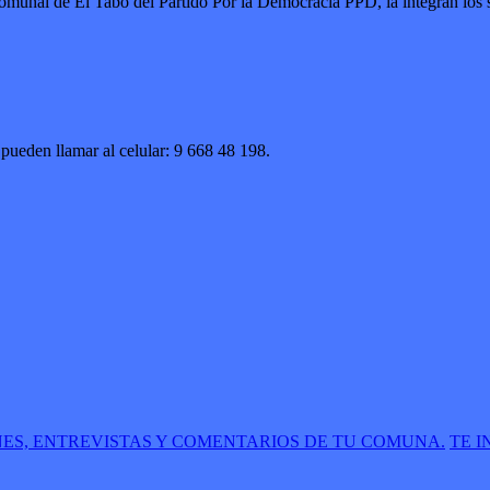
omunal de El Tabo del Partido Por la Democracia PPD, la integran los s
 pueden llamar al celular: 9 668 48 198.
NES, ENTREVISTAS Y COMENTARIOS DE TU COMUNA.
TE 