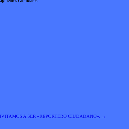
iguientes candidatos:
INVITAMOS A SER «REPORTERO CIUDADANO».
→