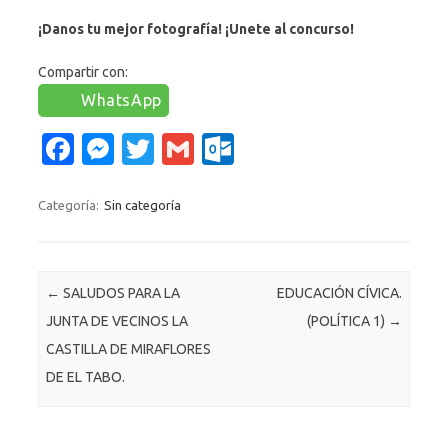
¡Danos tu mejor fotografía! ¡Unete al concurso!
Compartir con:
WhatsApp
Fa
M
T
G
O
c
es
w
m
ut
e
se
it
ail
lo
Categoría:
Sin categoría
b
n
te
o
o
g
r
k.
Navegación de entradas
←
SALUDOS PARA LA
EDUCACIÓN CÍVICA.
o
er
c
JUNTA DE VECINOS LA
(POLÍTICA 1)
→
k
o
CASTILLA DE MIRAFLORES
m
DE EL TABO.