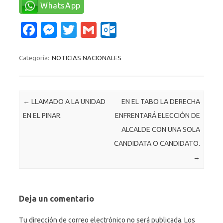
WhatsApp
Fa
M
T
G
O
c
es
w
m
ut
e
se
it
ail
lo
Categoría:
NOTICIAS NACIONALES
b
n
te
o
o
g
r
k.
Navegación de entradas
←
LLAMADO A LA UNIDAD
EN EL TABO LA DERECHA
o
er
c
EN EL PINAR.
ENFRENTARÁ ELECCIÓN DE
k
o
ALCALDE CON UNA SOLA
m
CANDIDATA O CANDIDATO.
→
Deja un comentario
Tu dirección de correo electrónico no será publicada.
Los