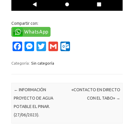
Compartir con:
WhatsApp
Fa
M
T
G
O
c
es
w
m
ut
e
se
it
ail
lo
Categoría:
Sin categoría
b
n
te
o
o
g
r
k.
Navegación de entradas
←
INFORMACIÓN
«CONTACTO EN DIRECTO
o
er
c
PROYECTO DE AGUA
CON EL TABO»
→
k
o
POTABLE EL PINAR.
m
(27/06/2023).