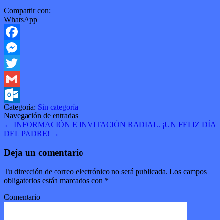
Compartir con:
WhatsApp
Facebook
Messenger
Twitter
Gmail
Categoría:
Sin categoría
Outlook.com
Navegación de entradas
←
INFORMACIÓN E INVITACIÓN RADIAL.
¡UN FELIZ DÍA
DEL PADRE!
→
Deja un comentario
Tu dirección de correo electrónico no será publicada.
Los campos
obligatorios están marcados con
*
Comentario