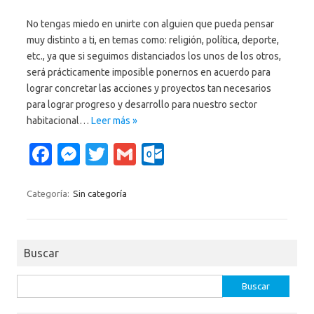
No tengas miedo en unirte con alguien que pueda pensar
muy distinto a ti, en temas como: religión, política, deporte,
etc., ya que si seguimos distanciados los unos de los otros,
será prácticamente imposible ponernos en acuerdo para
lograr concretar las acciones y proyectos tan necesarios
para lograr progreso y desarrollo para nuestro sector
habitacional…
Leer más »
Fa
M
T
G
O
c
es
w
m
ut
e
se
it
ail
lo
Categoría:
Sin categoría
b
n
te
o
o
g
r
k.
Buscar
o
er
c
k
o
Buscar:
m