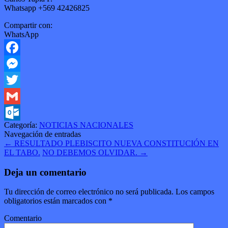
Whatsapp +569 42426825
Compartir con:
WhatsApp
Facebook
Messenger
Twitter
Gmail
Categoría:
NOTICIAS NACIONALES
Outlook.com
Navegación de entradas
←
RESULTADO PLEBISCITO NUEVA CONSTITUCIÓN EN
EL TABO.
NO DEBEMOS OLVIDAR.
→
Deja un comentario
Tu dirección de correo electrónico no será publicada.
Los campos
obligatorios están marcados con
*
Comentario