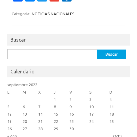
c
es
w
m
ut
e
se
it
ail
lo
Categoría:
NOTICIAS NACIONALES
b
n
te
o
o
g
r
k.
Buscar
o
er
c
k
o
Buscar:
m
Calendario
septiembre 2022
L
M
X
J
V
S
D
1
2
3
4
5
6
7
8
9
10
11
12
13
14
15
16
17
18
19
20
21
22
23
24
25
26
27
28
29
30
« Ago
Oct »