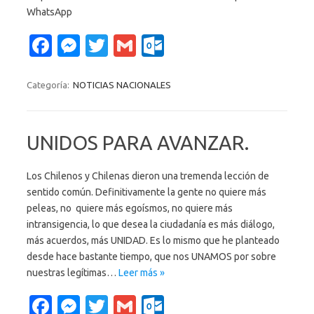
WhatsApp
Fa
M
T
G
O
c
es
w
m
ut
e
se
it
ail
lo
Categoría:
NOTICIAS NACIONALES
b
n
te
o
o
g
r
k.
UNIDOS PARA AVANZAR.
o
er
c
k
o
Los Chilenos y Chilenas dieron una tremenda lección de
sentido común. Definitivamente la gente no quiere más
m
peleas, no quiere más egoísmos, no quiere más
intransigencia, lo que desea la ciudadanía es más diálogo,
más acuerdos, más UNIDAD. Es lo mismo que he planteado
desde hace bastante tiempo, que nos UNAMOS por sobre
nuestras legítimas…
Leer más »
Fa
M
T
G
O