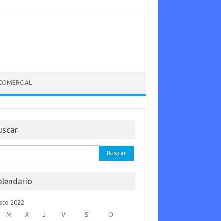
 COMERCIAL
uscar
car:
alendario
sto 2022
M
X
J
V
S
D