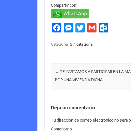
Compartir con:
WhatsApp
Fa
M
T
G
O
c
es
w
m
ut
e
se
it
ail
lo
Categoría:
Sin categoría
b
n
te
o
o
g
r
k.
o
er
c
Navegación de entradas
←
TE INVITAMOS A PARTICIPAR EN LA M
POR UNA VIVIENDA DIGNA.
k
o
m
Deja un comentario
Tu dirección de correo electrónico no será p
Comentario