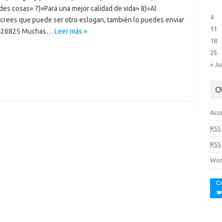
des cosas» 7)»Para una mejor calidad de vida» 8)»Al
4
 crees que puede ser otro eslogan, también lo puedes enviar
11
42426825 Muchas…
Leer más »
18
25
« Ju
O
Acc
RSS
RSS
Wor