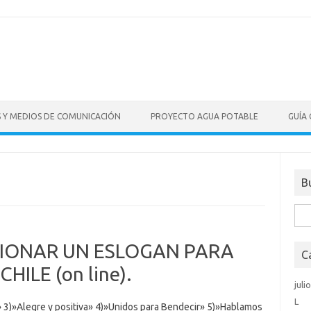
S Y MEDIOS DE COMUNICACIÓN
PROYECTO AGUA POTABLE
GUÍA
B
Bus
IONAR UN ESLOGAN PARA
C
ILE (on line).
juli
L
a» 3)»Alegre y positiva» 4)»Unidos para Bendecir» 5)»Hablamos