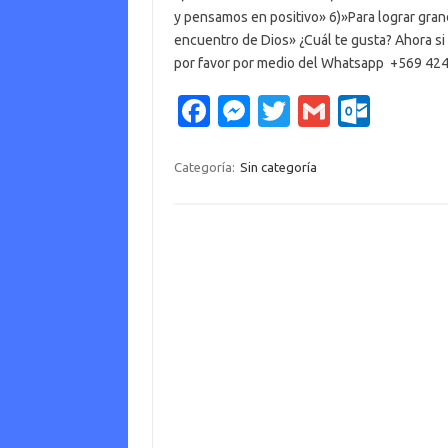
y pensamos en positivo» 6)»Para lograr gran
encuentro de Dios» ¿Cuál te gusta? Ahora si
por favor por medio del Whatsapp +569 
Fa
M
T
G
O
c
es
w
m
ut
e
se
it
ail
lo
Categoría:
Sin categoría
b
n
te
o
o
g
r
k.
o
er
c
k
o
m