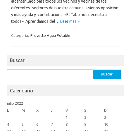
alcantarillado para todos los vecinos y vecinas de los
diferentes sectores de nuestra comuna. «Menos oposición
y más ayuda y contribución». «El Tabo nos necesita a
todos». Aprendamos del…
Leer más »
Categoría:
Proyecto Agua Potable
Buscar
Buscar:
Calendario
julio 2022
L
M
X
J
V
S
D
1
2
3
4
5
6
7
8
9
10