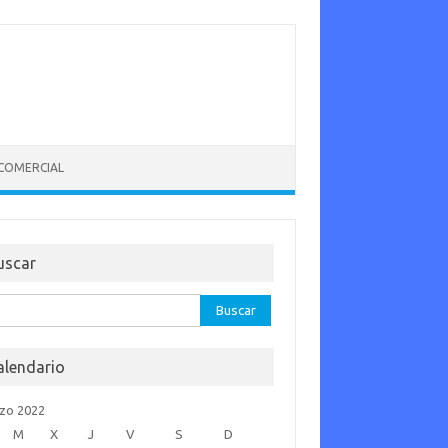
 COMERCIAL
uscar
car:
alendario
zo 2022
M
X
J
V
S
D