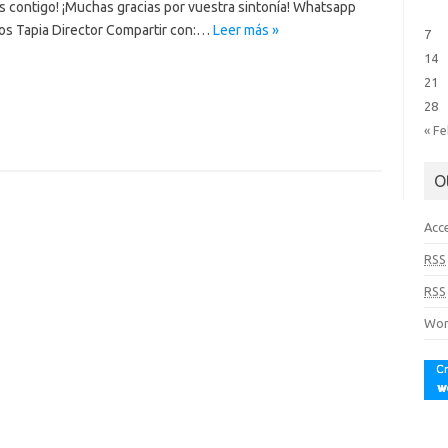
os contigo! ¡Muchas gracias por vuestra sintonía! Whatsapp
os Tapia Director Compartir con:…
Leer más »
7
14
21
28
« F
O
Acc
RSS
RSS
Wor