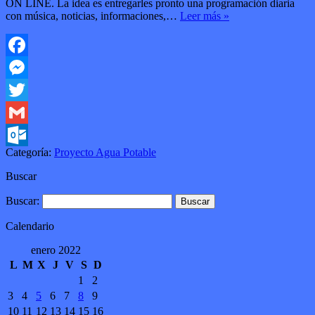
ON LINE. La idea es entregarles pronto una programación diaria
con música, noticias, informaciones,…
Leer más »
Facebook
Messenger
Twitter
Gmail
Categoría:
Proyecto Agua Potable
Outlook.com
Buscar
Buscar:
Calendario
enero 2022
L
M
X
J
V
S
D
1
2
3
4
5
6
7
8
9
10
11
12
13
14
15
16