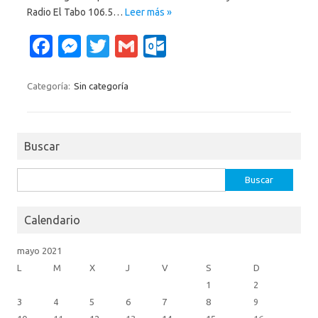
Radio El Tabo 106.5…
Leer más »
Fa
M
T
G
O
c
es
w
m
ut
e
se
it
ail
lo
Categoría:
Sin categoría
b
n
te
o
o
g
r
k.
Buscar
o
er
c
k
o
Buscar:
m
Calendario
mayo 2021
L
M
X
J
V
S
D
1
2
3
4
5
6
7
8
9